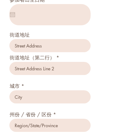
e
q
u
i
r
e
d
街道地址
街道地址（第二行）
城市
州份 / 省份 / 区份