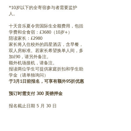
*10岁以下的全寄宿参与者需要监护
人。
十天音乐夏令营国际生全额费用，包括
学费和全食宿：£3680（10岁+）
陪读家长：£2980
家长将入住校外的四星酒店，含早餐，
双人房标准。若家长希望换单人间，多
加£90，请另外备注。
额外机场接机，请备注。
报读两位学生可提供家庭折扣和学生助
学金（请单独询问）
于3月1日前报名，可享有额外95折优惠
预订时需支付 300 英镑押金
报名截止日期 5 月 30 日
一旦收到全额付款，您的席位将得到保
障。