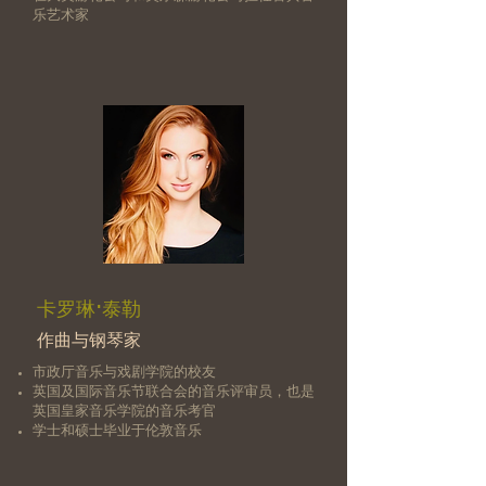
乐艺术家
卡罗琳·泰勒
作曲与钢琴家
市政厅音乐与戏剧学院的校友
英国及国际音乐节联合会的音乐评审员，也是
英国皇家音乐学院的音乐考官
学士和硕士毕业于伦敦音乐