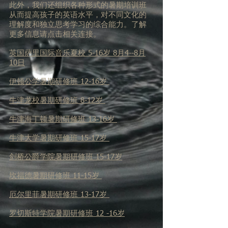
此外，我们还组织各种形式的暑期培训班
从而提高孩子的英语水平，对不同文化的
理解度和独立思考学习的综合能力。了解
更多信息请点击相关连接。
英国萨里国际音乐夏校 5-16岁 8月4--8月
10日
伊顿公学暑期研修班 12-16岁
牛津龙校暑期研修班 8-12岁
牛津海丁顿暑期研修班 13-16岁
牛津大学暑期研修班 15-17岁
剑桥公爵学院暑期研修班 15-17岁
坎福德暑期研修班 11-15岁
​厄尔里菲暑期研修班 13-17岁
罗切斯特学院
暑期研修班 12 -16岁