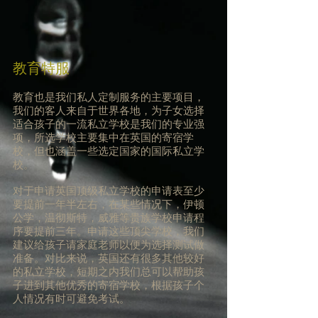
教育特服
教育也是我们私人定制服务的主要项目，
我们的客人来自于世界各地，为子女选择
适合孩子的一流私立学校是我们的专业强
项，所选学校主要集中在英国的寄宿学
校，但也涵盖一些选定国家的国际私立学
校。
对于申请英国顶级私立学校的申请表至少
要提前一年半左右，在某些情况下，伊顿
公学，温彻斯特，威雅等贵族学校申请程
序要提前三年。申请这些顶尖学校，我们
建议给孩子请家庭老师以便为选择测试做
准备。对比来说，英国还有很多其他较好
的私立学校，短期之内我们总可以帮助孩
子进到其他优秀的寄宿学校，根据孩子个
人情况有时可避免考试。