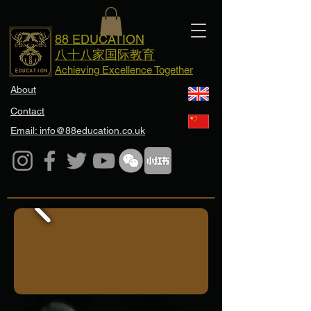
88 EDUCATION
八十八家国际教育
Achieving Excellence Together
About
Contact
Email: info@88education.co.uk