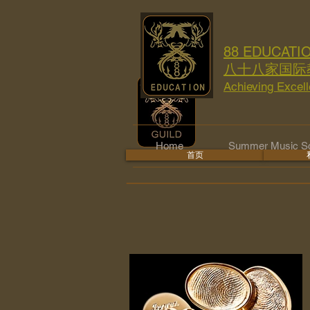
88 EDUCATI
八十八家国际
Achieving Excel
Home
Summer Music Sc
首页