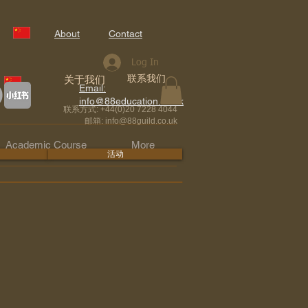
About
Contact
Log In
联系我们
关于我们
Email:
info@88education.co.uk
联系方式: +44(0)20 7228 4044
邮箱:
info@88guild.co.uk
Academic Course
More
活动