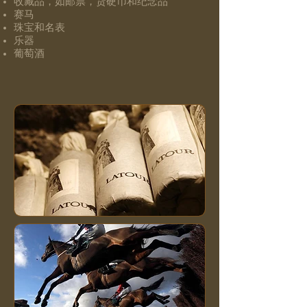
收藏品，如邮票，货硬币和纪念品
赛马
珠宝和名表
乐器
葡萄酒