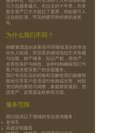
越多样化，他们对全球的个人和实体的吸
引力也越来越大。在过去的十年里，许多
新生资产已大大超过了股票，例如最引人
注目的红酒，罕见的硬币和经典的老爸
车。
为什么我们不同？
88家集团是由多家在不同领域顶尖的专业
合伙人组成，所涉及的领域包括艺术收藏
与法规，财产继承，知识产权，房地产，
名誉权保护与税收。这种结构确保我们为
客户提供更深更广的全面服务。
我们专业队伍的经验和见解使我们能够智
能地引导客户是否进行收购或出售，对投
资结构的重组与调整，家庭财富规划，货
贷资产，设置基金机构等方面。
服务范围
我们提供以下领域的专业咨询服务：
老爷车
高级定制服装